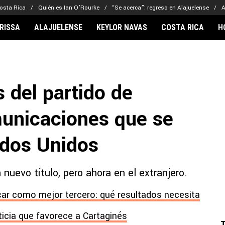
osta Rica
Quién es Ian O’Rourke
“Se acerca”: regreso en Alajuelense
A
RISSA
ALAJUELENSE
KEYLOR NAVAS
COSTA RICA
H
IONARIOS
CLUBES FCA
FÚTBOL INTE
lor Navas
Saprissa
Mundial 2026
s del partido de
vin Arriaga
Alajuelense
Noticias
lberto Carrasquilla
Herediano
Barcelona
unicaciones que se
haniel Méndez-Laing
Comunicaciones
Real Madrid
Municipal
ados Unidos
Olimpia
Motagua
nuevo título, pero ahora en el extranjero.
Real Estelí
car como mejor tercero: qué resultados necesita
ticia que favorece a Cartaginés