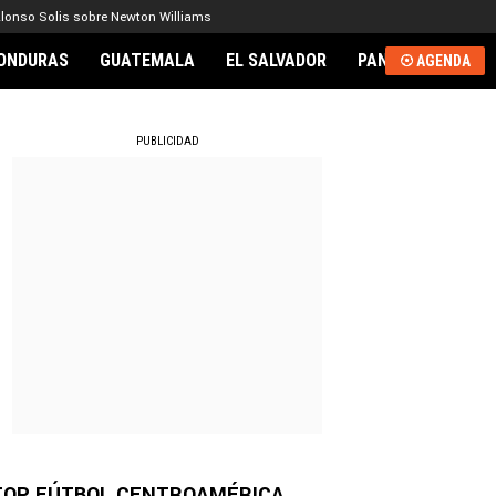
lonso Solis sobre Newton Williams
ONDURAS
GUATEMALA
EL SALVADOR
PANAMÁ
NICA
AGENDA
RNACIONAL
PUBLICIDAD
TOP FÚTBOL CENTROAMÉRICA