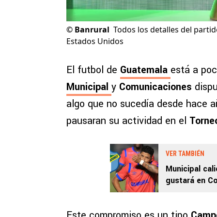
©
Banrural
Todos los detalles del part
Estados Unidos
El futbol de
Guatemala
está a poc
Municipal
y
Comunicaciones
dispu
algo que no sucedía desde hace a
pausaran su actividad en el
Torne
VER TAMBIÉN
Municipal cal
gustará en C
Este compromiso es un tipo
Camp