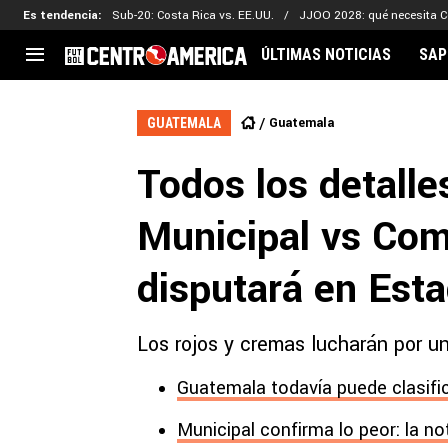
Es tendencia
:
Sub-20: Costa Rica vs. EE.UU.
JJOO 2028: qué necesita C
ÚLTIMAS NOTICIAS
SAP
CENTROAMÉRICA
CONCACAF
LEG
Guatemala
GUATEMALA
Costa Rica
Copa Oro
Key
Todos los detalle
Guatemala
Liga de Naciones
Ker
Honduras
Eliminatorias
Ada
Municipal vs Com
El Salvador
Copa de Campeones
Nat
Panamá
Copa Centroamericana
disputará en Est
Nicaragua
MLS
Los rojos y cremas lucharán por un 
Guatemala todavía puede clasifi
Municipal confirma lo peor: la no