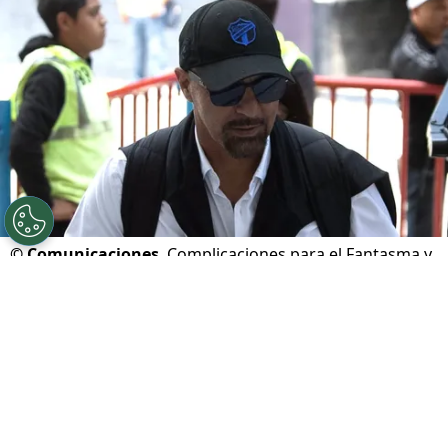
©
Comunicaciones
Complicaciones para el Fantasma y
los cremas
Por
Javier Pineda
Sigue a FCA en Google!