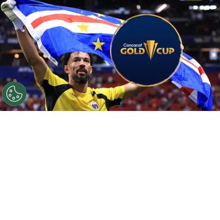
©
Getty.
¿Cabo Verde en la Copa Oro 2027?
Por
Geronimo Heller
Sigue a FCA en Google!