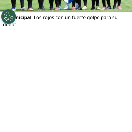
©
Municipal
Los rojos con un fuerte golpe para su
debut
Por
Javier Pineda
Sigue a FCA en Google!
El
CSD
Municipal
recibió una noticia que
cambia por completo su panorama de cara a
los próximos compromisos de la temporada. El
Departamento Médico
confirmó este domingo
que el defensor
Nicolás Samayoa
sufrió una