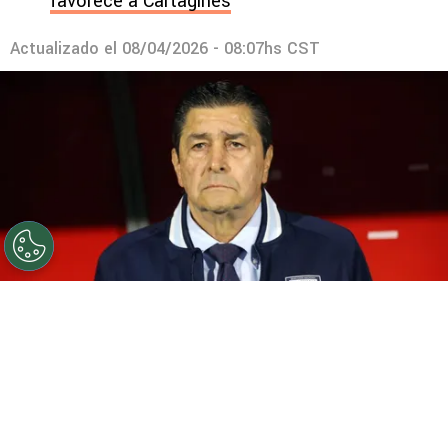
favorece a Cartaginés
Actualizado el
08/04/2026 - 08:07hs CST
©
Selección Guatemala
Luis Fernando Tena iría con
una gran sorpresa a Guatemala
Por
Marcial Martínez