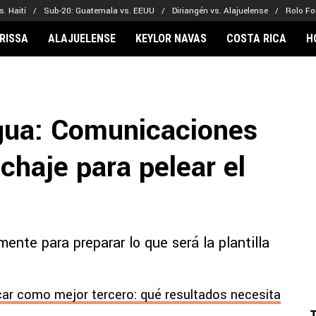
. Haití
Sub-20: Guatemala vs. EEUU
Diriangén vs. Alajuelense
Rolo Fo
RISSA
ALAJUELENSE
KEYLOR NAVAS
COSTA RICA
H
IONARIOS
CLUBES FCA
FÚTBOL INTE
lor Navas
Saprissa
Mundial 2026
gua: Comunicaciones
vin Arriaga
Alajuelense
Noticias
lberto Carrasquilla
Herediano
Barcelona
chaje para pelear el
haniel Méndez-Laing
Comunicaciones
Real Madrid
Municipal
Olimpia
Motagua
nte para preparar lo que será la plantilla
Real Estelí
car como mejor tercero: qué resultados necesita