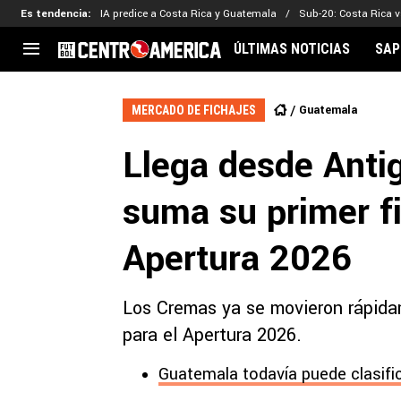
Es tendencia
:
IA predice a Costa Rica y Guatemala
Sub-20: Costa Rica vs
ÚLTIMAS NOTICIAS
SAP
CENTROAMÉRICA
CONCACAF
LEG
Guatemala
MERCADO DE FICHAJES
Costa Rica
Copa Oro
Key
Llega desde Anti
Guatemala
Liga de Naciones
Ker
Honduras
Eliminatorias
Ada
suma su primer fi
El Salvador
Copa de Campeones
Nat
Panamá
Copa Centroamericana
Apertura 2026
Nicaragua
MLS
Los Cremas ya se movieron rápidame
para el Apertura 2026.
Guatemala todavía puede clasifi