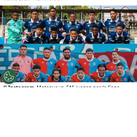
©
Instagram
Motagua vs. FAS juegan por la Copa
Centroamericana.
Por
Gustavo Pando
Sigue a FCA en Google!