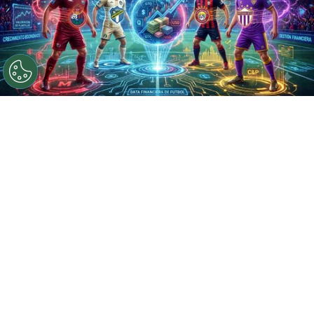
©
Gemini
Los equipos más caros de Guatemala
Por
Javier Pineda
Sigue a FCA en Google!
El Torneo Apertura 2026 de
Guatemala
arrancará este viernes, en el que los ojos
estarán puestos en
Municipal
luego que lograra