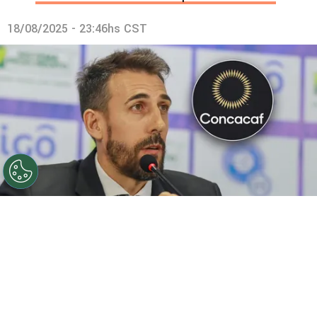
18/08/2025 - 23:46hs CST
©
FESFUT
El Salvador quedó atrás: David Dóniga
dirigiría a un importante equipo de la Concacaf.
Por
Maximiliano Mansilla