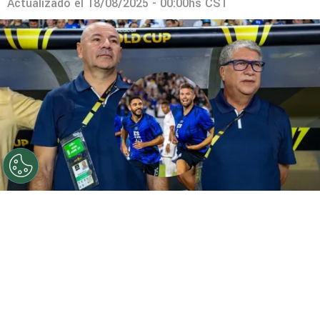
Actualizado el
18/08/2025 - 00:00hs CST
¡Bombazo en El Salvador! El Bolillo Gómez comienza a
reunirse con los legionarios de Estados Unidos
Por
Javier Pineda
Sigue a FCA en Google!