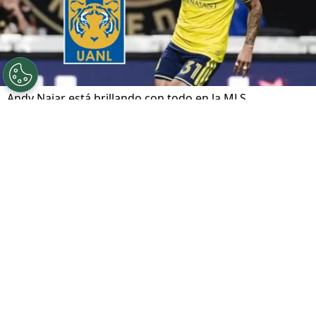
Andy Najar está brillando con todo en la MLS.
Por
José Rodas
Sigue a FCA en Google!
A pocas horas de jugarse el pase a la final en
la Copa de Campeones de la Concacaf, el
hondureño
Andy Najar
ha recibido una noticia
que confirma su gran momento: la MLS lo ha