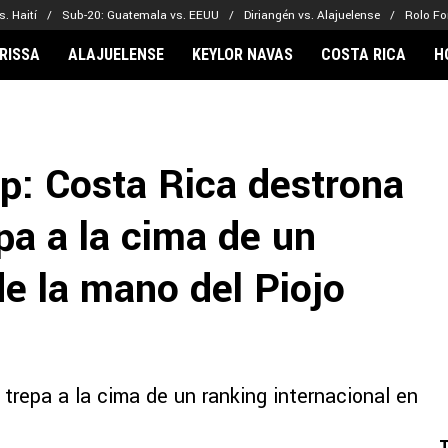
. Haití
Sub-20: Guatemala vs. EEUU
Diriangén vs. Alajuelense
Rolo Fo
RISSA
ALAJUELENSE
KEYLOR NAVAS
COSTA RICA
H
IONARIOS
CLUBES FCA
FÚTBOL INTE
lor Navas
Saprissa
Mundial 2026
ip: Costa Rica destrona
vin Arriaga
Alajuelense
Noticias
lberto Carrasquilla
Herediano
Barcelona
pa a la cima de un
haniel Méndez-Laing
Comunicaciones
Real Madrid
Municipal
e la mano del Piojo
Olimpia
Motagua
Real Estelí
 trepa a la cima de un ranking internacional en