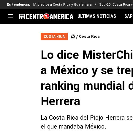
Es tendencia
:
IA predice a Costa Rica y Guatemala
Sub-20: Costa Rica vs
ÚLTIMAS NOTICIAS
SAP
CENTROAMÉRICA
CONCACAF
LEG
Costa Rica
COSTA RICA
Costa Rica
Copa Oro
Key
Lo dice MisterCh
Guatemala
Liga de Naciones
Ker
Honduras
Eliminatorias
Ada
a México y se tre
El Salvador
Copa de Campeones
Nat
Panamá
Copa Centroamericana
ranking mundial d
Nicaragua
MLS
Herrera
La Costa Rica del Piojo Herrera se
el que mandaba México.