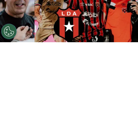
©
Alajuelense
Alajuelense visita este domingo a
Herediano.
Por
Gustavo Pando
Sigue a FCA en Google!
La
Liga Deportiva Alajuelense
visita este
domingo al
Club Sport Herediano
por la tercera