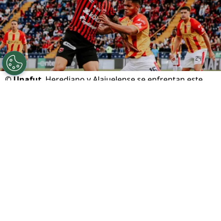
©
Unafut
Herediano y Alajuelense se enfrentan este
domingo en el Carlos Alvarado.
Por
Gustavo Pando
Sigue a FCA en Google!
Club Sport Herediano
y
Liga Deportiva
Alajuelense
se enfrentan este domingo por la