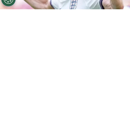
©
Getty.
Anthony Gordon es una de las revelaciones de
la Copa del Mundo.
Por
Geronimo Heller
Sigue a FCA en Google!
Anthony Gordon
vuelve a ser titular en la
Selección de Inglaterra
durante el
Mundial
2026
. El veloz extremo aparece en el once
inicial de
Thomas Tuchel
para enfrentar a
Noruega
por los cuartos de final, dejando entre