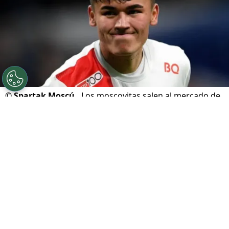
©
Spartak Moscú.
Los moscovitas salen al mercado de
fichajes.
Por
Geronimo Heller
Sigue a FCA en Google!
Spartak de Moscú
acelera en el mercado de
fichajes con el objetivo de contratar a un