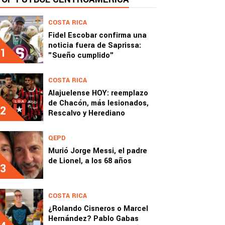
COSTA RICA
Fidel Escobar confirma una
noticia fuera de Saprissa:
1
"Sueño cumplido"
COSTA RICA
Alajuelense HOY: reemplazo
de Chacón, más lesionados,
2
Rescalvo y Herediano
QEPD
Murió Jorge Messi, el padre
de Lionel, a los 68 años
3
COSTA RICA
¿Rolando Cisneros o Marcel
Hernández? Pablo Gabas