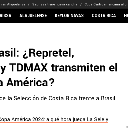
n en Alajuelense
Saprissa tiene nueva cancha
Copa Centroamericana al dí
RISSA
ALAJUELENSE
KEYLOR NAVAS
COSTA RICA
H
IONARIOS
CLUBES FCA
FÚTBOL INTE
lor Navas
Saprissa
Mundial 2026
asil: ¿Repretel,
vin Arriaga
Alajuelense
Noticias
lberto Carrasquilla
Herediano
Barcelona
 y TDMAX transmiten el
haniel Méndez-Laing
Comunicaciones
Real Madrid
Municipal
pa América?
Olimpia
Motagua
de la Selección de Costa Rica frente a Brasil
Real Estelí
a Copa América 2024: a qué hora juega La Sele y