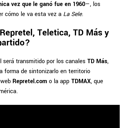
nica vez que le ganó fue en 1960
—, los
er cómo le va esta vez a
La Sele
.
¿Repretel, Teletica, TD Más y
partido?
il será transmitido por los canales
TD Más
,
a forma de sintonizarlo en territorio
o web
Repretel.com
o la app
TDMAX
, que
mérica.