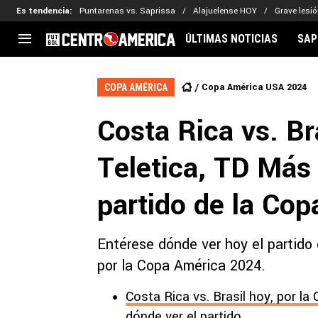
Es tendencia
:
Puntarenas vs. Saprissa
Alajuelense HOY
Grave lesió
ÚLTIMAS NOTICIAS
SAP
CENTROAMÉRICA
CONCACAF
LEG
Copa América USA 2024
COPA AMÉRICA
Costa Rica
Copa Oro
Key
Costa Rica vs. Br
Guatemala
Liga de Naciones
Ker
Honduras
Eliminatorias
Ada
Teletica, TD Más
El Salvador
Copa de Campeones
Nat
Panamá
Copa Centroamericana
partido de la Co
Nicaragua
MLS
Entérese dónde ver hoy el partido 
por la Copa América 2024.
Costa Rica vs. Brasil hoy, por l
dónde ver el partido