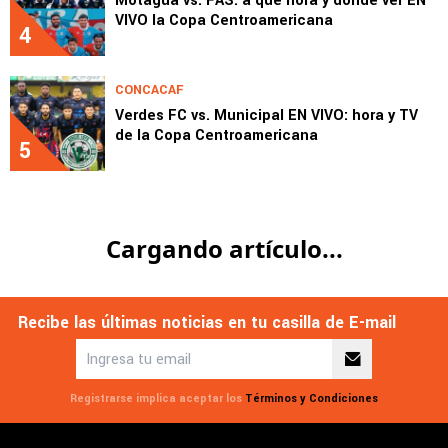
Motagua vs. FAS: a qué hora y dónde ver EN
VIVO la Copa Centroamericana
4
CONCACAF
Verdes FC vs. Municipal EN VIVO: hora y TV
de la Copa Centroamericana
5
Liga Deportiva Alajuelense
COSTA RICA
Herediano vs. Alajuelense: a qué hora y
dónde ver EN VIVO el clásico por el
Apertura 2026
Este domingo, en el Carlos Alvarado, Herediano