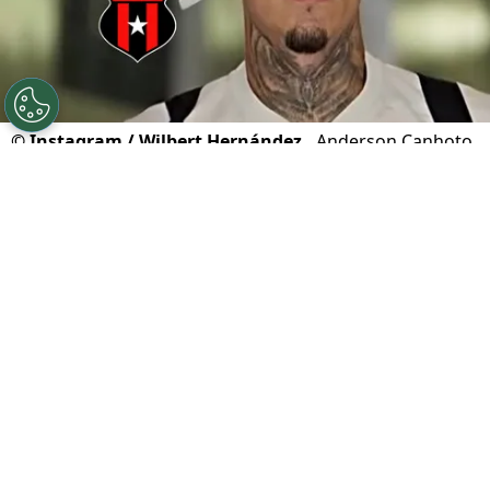
©
Instagram / Wilbert Hernández.
Anderson Canhoto
se acordó de su ex equipo.
Por
Geronimo Heller
Sigue a FCA en Google!
Apenas horas después de consumarse la
dolorosa y prematura eliminación de
Liga
Deportiva Alajuelense
en el
Torneo Clausura