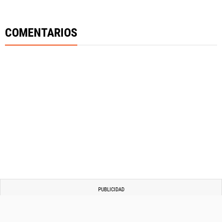
Fútbol Centroamérica, al igual que Futbol Sites, es
una compañía perteneciente a Better Collective.
COMENTARIOS
Todos los derechos reservados.