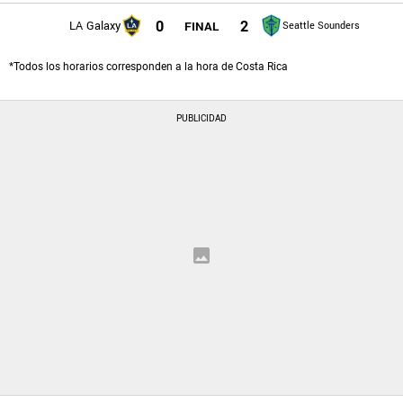
0
2
LA Galaxy
FINAL
Seattle Sounders
PANAMÁ
*Todos los horarios corresponden a la hora de Costa Rica
NICARAGUA
CONCACAF
FÚTBOL INTERNACIONAL
QUIENES SOMOS
|
STAFF
|
CONTACTO
Términos y Condiciones
Políticas de Privacidad
Política Editorial
Ad Choices