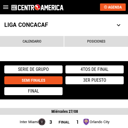
AGENDA
Es tendencia
:
Sub-20: Costa Rica vs. EE.UU.
JJOO 2028: qué neces
LIGA CONCACAF
ÚLTIMAS NOTICIAS
CALENDARIO
POSICIONES
SAPRISSA
ALAJUELENSE
SERIE DE GRUPO
4TOS DE FINAL
KEYLOR NAVAS
3ER PUESTO
SEMI FINALES
COSTA RICA
FINAL
HONDURAS
Miércoles 27/08
GUATEMALA
3
1
Inter Miami
Orlando City
FINAL
EL SALVADOR