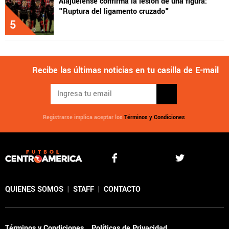
Alajuelense confirma la lesión de una figura:
"Ruptura del ligamento cruzado"
5
Recibe las últimas noticias en tu casilla de E-mail
Registrarse implica aceptar los
Términos y Condiciones
QUIENES SOMOS
|
STAFF
|
CONTACTO
Términos y Condiciones
Políticas de Privacidad